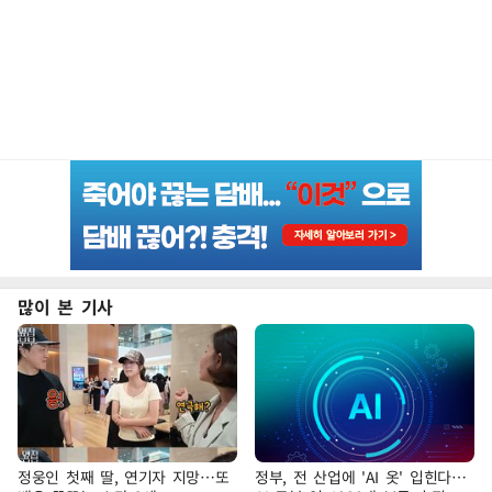
많이 본 기사
정웅인 첫째 딸, 연기자 지망…또
정부, 전 산업에 'AI 옷' 입힌다…