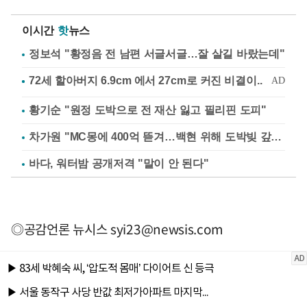
이시간
핫
뉴스
정보석 "황정음 전 남편 서글서글…잘 살길 바랐는데"
황기순 "원정 도박으로 전 재산 잃고 필리핀 도피"
차가원 "MC몽에 400억 뜯겨…백현 위해 도박빚 갚아줘"
바다, 워터밤 공개저격 "말이 안 된다"
◎공감언론 뉴시스
syi23@newsis.com