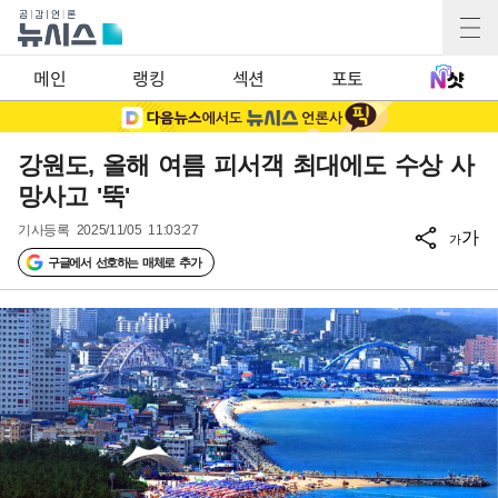
메인
랭킹
섹션
포토
강원도, 올해 여름 피서객 최대에도 수상 사
망사고 '뚝'
기사등록
2025/11/05 11:03:27
가
가
구글에서 선호하는 매체로 추가