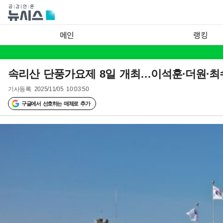
메인
랭킹
속리산 단풍가요제 8일 개최…이석훈·더원·최수
기사등록
2025/11/05 10:03:50
구글에서 선호하는 매체로 추가