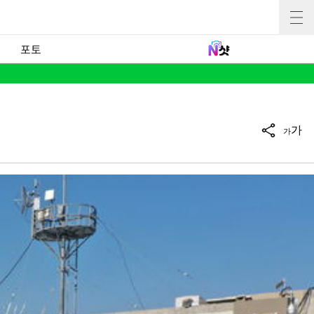
포토
가
가