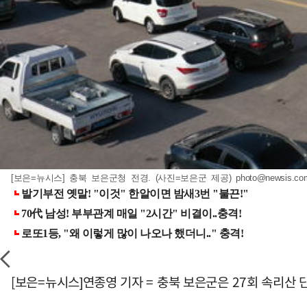
[보은=뉴시스] 충북 보은군청 전경. (사진=보은군 제공)
photo@newsis.co
[보은=뉴시스]연종영 기자 = 충북 보은군은 27회 속리산