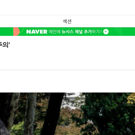
섹션
의'