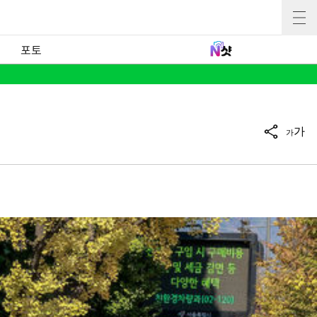
포토
가
가