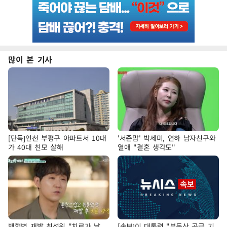
많이 본 기사
[단독]인천 부평구 아파트서 10대
'서준맘' 박세미, 연하 남자친구와
가 40대 친모 살해
열애 "결혼 생각도"
백혈병 재발 최성원 "치료가 날
[속보]이 대통령 "부동산 공급 기