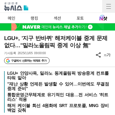
메인
랭킹
섹션
포토
LGU+, '지구 반바퀴' 해저케이블 중계 문제
없다…"밀라노올림픽 중계 이상 無"
기사등록
2025/11/05 09:00:00
가
가
구글에서 선호하는 매체로 추가
LGU+ 안양사옥, 밀라노 동계올림픽 방송중계 컨트롤
타워 맡아
"재난 상황 언제든 발생할 수 있어…이번에도 무결점
중계 준비"
통합운영근무체계로 유기적인 대응…전 서비스 '히트
리스' 적용
해저 케이블 회선 4원화에 SRT 프로토콜, MNG 장비
백업 갖춰