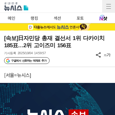
메인
랭킹
섹션
포토
[속보]日자민당 총재 결선서 1위 다카이치
185표…2위 고이즈미 156표
기사등록
2025/10/04 14:59:57
가
가
구글에서 선호하는 매체로 추가
[서울=뉴시스]