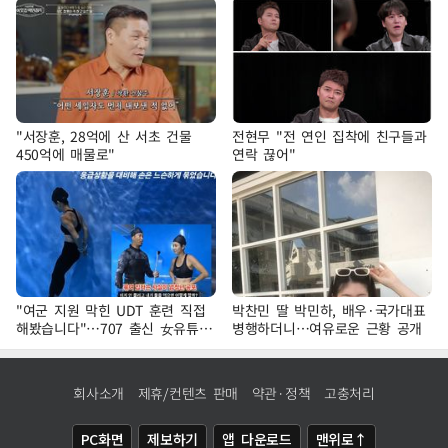
"서장훈, 28억에 산 서초 건물
전현무 "전 연인 집착에 친구들과
450억에 매물로"
연락 끊어"
"여군 지원 막힌 UDT 훈련 직접
박찬민 딸 박민하, 배우·국가대표
해봤습니다"…707 출신 女유튜버
병행하더니…여유로운 근황 공개
'완벽 소화'
회사소개
제휴/컨텐츠 판매
약관·정책
고충처리
PC화면
제보하기
앱 다운로드
맨위로↑