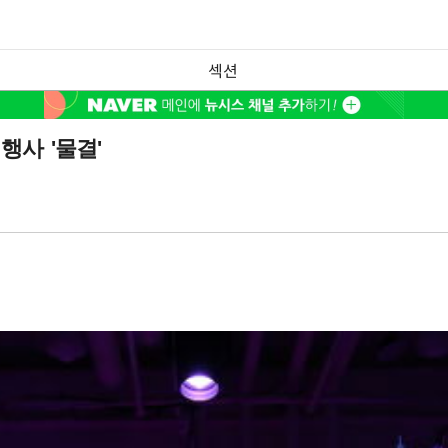
섹션
사 '물결'