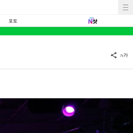
포토
가
가