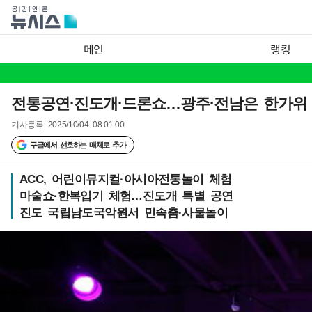
메인
랭킹
전통공연·진도개·드론쇼…광주·전남은 한가위 행
기사등록
2025/10/04 08:01:00
구글에서 선호하는 매체로 추가
ACC, 어린이뮤지컬·아시아전통놀이 체험
마술쇼·한복입기 체험…진도개 특별 공연
진도 국립남도국악원서 민속춤·사물놀이