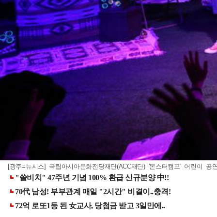
[광주=뉴시스] 국립아시아문화전당재단(ACC재단) '몬스터캠프' 어린이 공연. (사