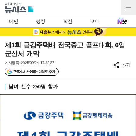
메인
랭킹
섹션
포토
제1회 금강주택배 전국중고 골프대회, 6일
군산서 개막
기사등록
2025/09/04 17:33:27
가
가
구글에서 선호하는 매체로 추가
남녀 선수 250명 참가