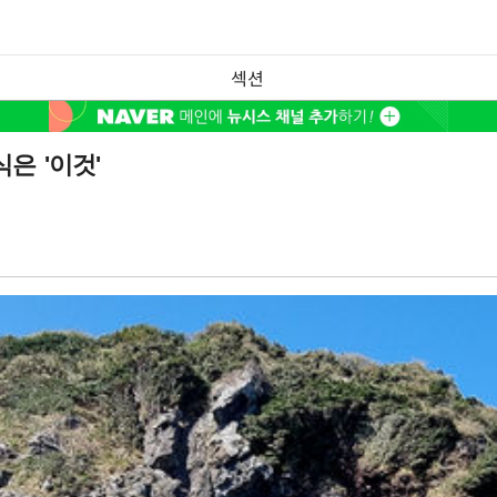
섹션
은 '이것'