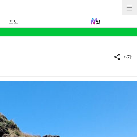
포토
가
가