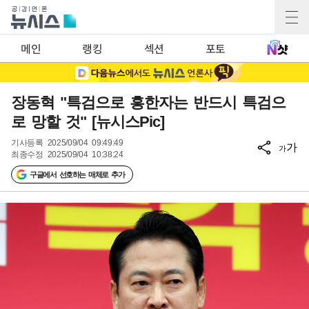
메인
랭킹
섹션
포토
장동혁 "특검으로 흥한자는 반드시 특검으
로 망할 것" [뉴시스Pic]
기사등록
2025/09/04 09:49:49
가
가
최종수정
2025/09/04 10:38:24
구글에서 선호하는 매체로 추가