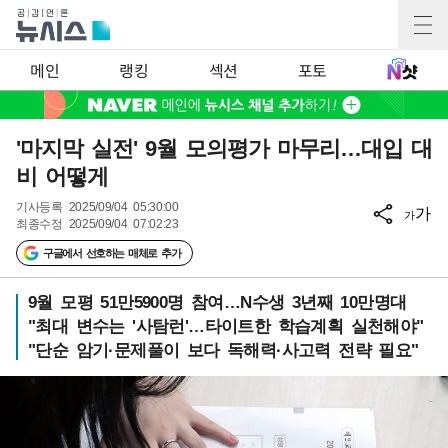
메인
랭킹
섹션
포토
'마지막 실전' 9월 모의평가 마무리…대입 대
비 어떻게
기사등록
2025/09/04 05:30:00
가
가
최종수정
2025/09/04 07:02:23
구글에서 선호하는 매체로 추가
9월 모평 51만5900명 참여…N수생 3년째 10만명대
"최대 변수는 '사탐런'…타이트한 학습계획 실천해야"
"단순 암기·문제풀이 보다 독해력·사고력 전략 필요"