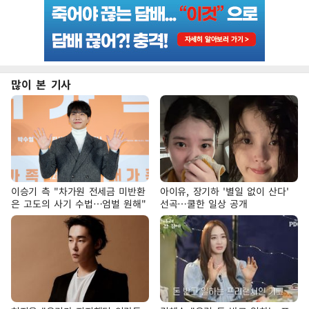
많이 본 기사
이승기 측 "차가원 전세금 미반환
아이유, 장기하 '별일 없이 산다'
은 고도의 사기 수법…엄벌 원해"
선곡…쿨한 일상 공개