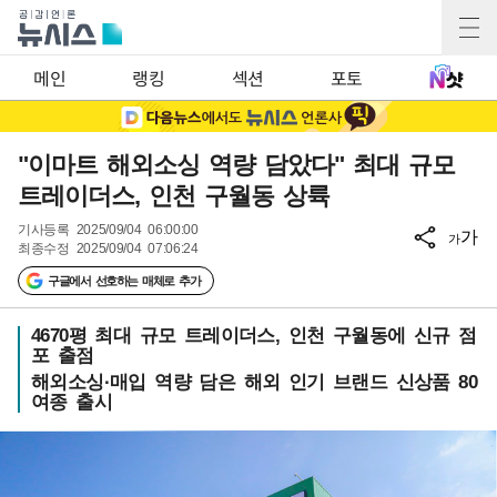
메인
랭킹
섹션
포토
"이마트 해외소싱 역량 담았다" 최대 규모
트레이더스, 인천 구월동 상륙
기사등록
2025/09/04 06:00:00
가
가
최종수정
2025/09/04 07:06:24
구글에서 선호하는 매체로 추가
4670평 최대 규모 트레이더스, 인천 구월동에 신규 점
포 출점
해외소싱·매입 역량 담은 해외 인기 브랜드 신상품 80
여종 출시