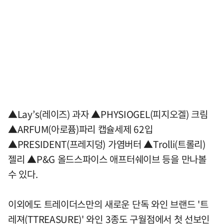
▲Lay’s(레이즈) 과자 ▲PHYSIOGEL(피지오겔) 크림
▲ARFUM(아로퓸)파리 캡슐세제 62입
▲PRESIDENT(프레지덩) 가염버터 ▲Trolli(트롤리)
젤리 ▲P&G 올드스파이스 애프터쉐이브 등을 만나볼
수 있다.
이외에도 트레이더스만의 새로운 단독 와인 브랜드 '트
레져(TTREASURE)' 와인 3종도 구월점에서 첫 선보인