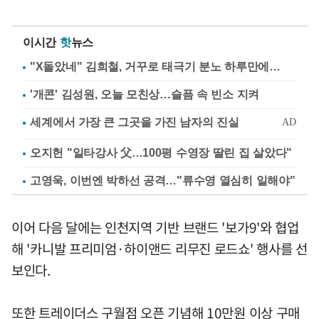
이시간
핫
뉴스
"X돌았네" 김희철, 거꾸로 태극기 분노 하루만에…
'개콘' 김성원, 오늘 모친상…슬픔 속 빈소 지켜
오지헌 "일타강사 父…100평 수영장 딸린 집 살았다"
고영욱, 이번엔 박하선 공격…"류수영 열심히 일해야"
이어 다음 달에는 인천지역 기반 브랜드 '보가9'와 협업
해 '카니발 프리미엄·하이앤드 리무진 로드쇼' 행사를 선
보인다.
또한 트레이더스 구월점 오픈 기념해 10만원 이상 구매