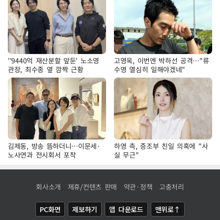
''9440억 재산분할 앞둔' 노소영
고영욱, 이번엔 박하선 공격…"류
관장, 최수종 옆 깜짝 근황
수영 열심히 일해야겠네"
김제동, 방송 뜸하더니…이문세·
하영 측, 증조부 친일 의혹에 "사
노사연과 전시회서 포착
실 무근"
회사소개
제휴/컨텐츠 판매
약관·정책
고충처리
PC화면
제보하기
앱 다운로드
맨위로↑