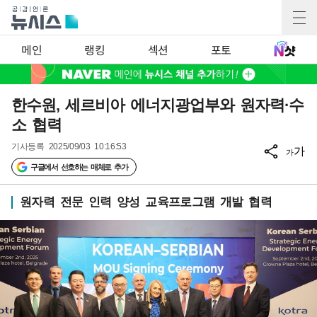
메인
랭킹
섹션
포토
한수원, 세르비아 에너지광업부와 원자력·수
소 협력
기사등록
2025/09/03 10:16:53
가
가
구글에서 선호하는 매체로 추가
원자력 전문 인력 양성 교육프로그램 개발 협력