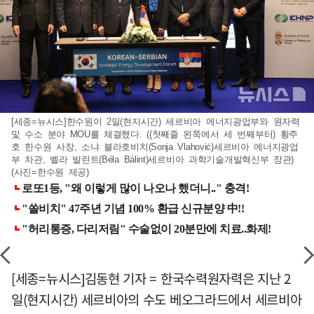
[세종=뉴시스]한수원이 2일(현지시간) 세르비아 에너지광업부와 원자력
및 수소 분야 MOU를 체결했다. ((첫째줄 왼쪽에서 세 번째부터) 황주
호 한수원 사장, 소냐 블라호비치(Sonja Vlahoviċ)세르비아 에너지광업
부 차관, 벨라 발린트(Béla Bálint)세르비아 과학기술개발혁신부 장관)
(사진=한수원 제공)
[세종=뉴시스]김동현 기자 = 한국수력원자력은 지난 2
일(현지시간) 세르비아의 수도 베오그라드에서 세르비아