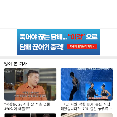
많이 본 기사
"서장훈, 28억에 산 서초 건물
"여군 지원 막힌 UDT 훈련 직접
450억에 매물로"
해봤습니다"…707 출신 女유튜버
'완벽 소화'