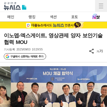
메인
랭킹
섹션
포토
이노뎁-엑스게이트, 영상관제 양자 보안기술
협력 MOU
기사등록
2025/09/03 10:29:55
가
가
구글에서 선호하는 매체로 추가