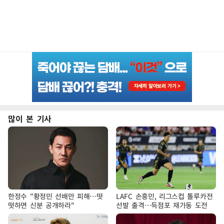
많이 본 기사
한정수 "황정민 선배만 피해…떳
LAFC 손흥민, 리그스컵 톨루카전
떳하면 신분 공개하라"
선발 출격…득점포 재가동 도전