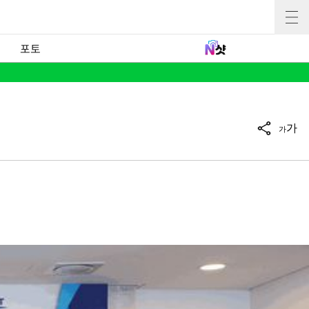
포토
가
가