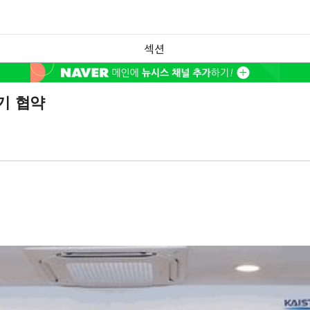
섹션
기 협약