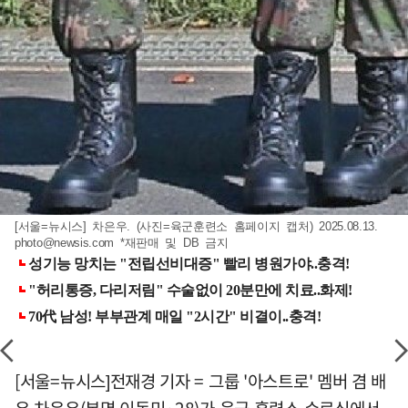
[서울=뉴시스] 차은우. (사진=육군훈련소 홈페이지 캡처) 2025.08.13.
photo@newsis.com
*재판매 및 DB 금지
[서울=뉴시스]전재경 기자 = 그룹 '아스트로' 멤버 겸 배
우 차은우(본명 이동민·28)가 육군 훈련소 수료식에서