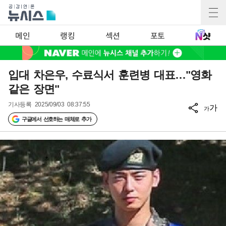
메인
랭킹
섹션
포토
입대 차은우, 수료식서 훈련병 대표…"영화
같은 장면"
기사등록
2025/09/03 08:37:55
가
가
구글에서 선호하는 매체로 추가