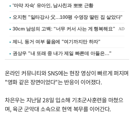
'마약 자숙' 유아인, 남사친과 뽀뽀 근황
오지헌 "일타강사 父…100평 수영장 딸린 집 살았다"
제니, 동거 여부 물음에 "여기까지만 하자"
권상우 "내 또래 중 내가 제일 빠른데 아들은…"
온라인 커뮤니티와 SNS에는 현장 영상이 빠르게 퍼지며
"영화 같은 장면이었다"는 반응이 이어졌다.
차은우는 지난달 28일 입소해 기초군사훈련을 마쳤으
며, 육군 군악대 소속으로 현역 복무를 이어간다.