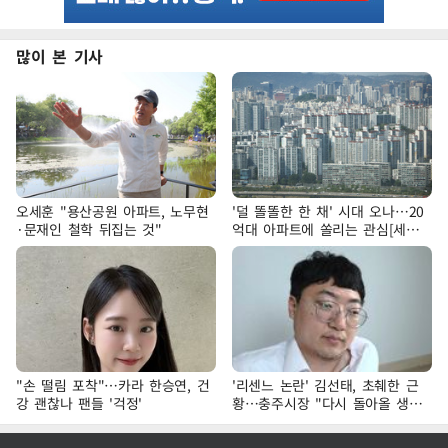
많이 본 기사
오세훈 "용산공원 아파트, 노무현
'덜 똘똘한 한 채' 시대 오나…20
·문재인 철학 뒤집는 것"
억대 아파트에 쏠리는 관심[세제
개편, 그 이후②]
"손 떨림 포착"…카라 한승연, 건
'리센느 논란' 김선태, 초췌한 근
강 괜찮나 팬들 '걱정'
황…충주시장 "다시 돌아올 생
각?"