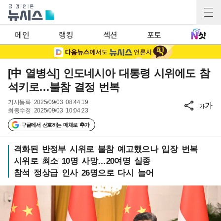
메인
랭킹
섹션
포토
[中 열병식] 인도네시아 대통령 시위에도 참
석키로…불참 결정 번복
기사등록
2025/09/03 08:44:19
가
가
최종수정
2025/09/03 10:04:23
구글에서 선호하는 매체로 추가
격화된 반정부 시위로 불참 예고했으나 입장 번복
시위로 최소 10명 사망…20여명 실종
참석 정상급 인사 26명으로 다시 늘어