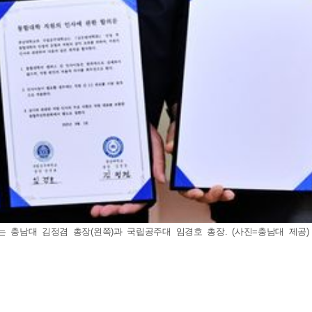
는 충남대 김정겸 총장(왼쪽)과 국립공주대 임경호 총장. (사진=충남대 제공) 