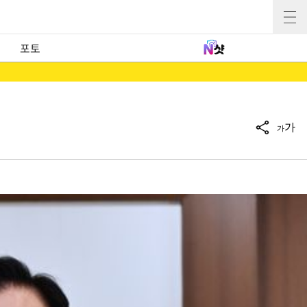
포토
가
가