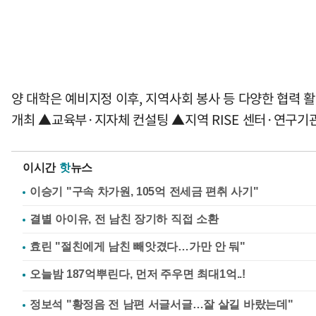
양 대학은 예비지정 이후, 지역사회 봉사 등 다양한 협력
개최 ▲교육부·지자체 컨설팅 ▲지역 RISE 센터·연구기
이시간
핫
뉴스
이승기 "구속 차가원, 105억 전세금 편취 사기"
결별 아이유, 전 남친 장기하 직접 소환
효린 "절친에게 남친 빼앗겼다…가만 안 둬"
정보석 "황정음 전 남편 서글서글…잘 살길 바랐는데"