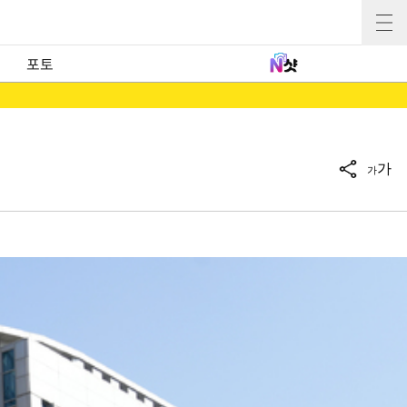
포토
가
가