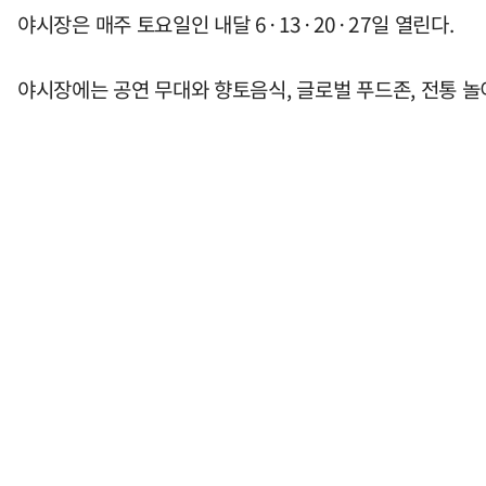
야시장은 매주 토요일인 내달 6·13·20·27일 열린다.
야시장에는 공연 무대와 향토음식, 글로벌 푸드존, 전통 놀