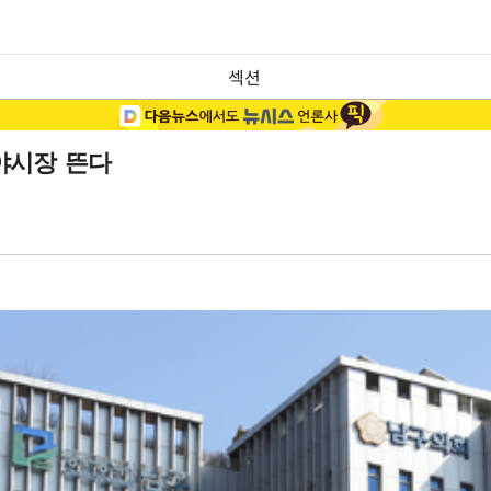
섹션
야시장 뜬다