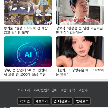
황기순 "원정 도박으로 전 재산
정보석 "황정음 전 남편 서글서글
잃고 필리핀 도피"
한 인상이었는데…"
정부, 전 산업에 'AI 옷' 입힌다…
최준희, 또 성형수술 예고 "짝짝이
AI 로봇 연 1000대 보급 추진
눈 탈출"
회사소개
제휴/컨텐츠 판매
약관·정책
고충처리
PC화면
제보하기
앱 다운로드
맨위로↑