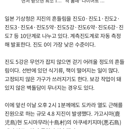
일본 기상청은 지진의 흔들림을 진도0·진도1·진도2·
진도3·진도4·진도5약·진도5강·진도6약·진도6강·진
도7 등 10단계로 나누고 있다. 계측진도계로 자동 측정
해 발표한다. 진도 0이 가장 낮은 수준이다.
진도 5강은 무언가 잡지 않으면 걷기 어려울 정도의 흔들
림이다. 선반에 있던 식기류, 책이 떨어지는 일이 많다.
고정되지 않은 가구가 쓰러지기도 한다. 보강 작업이 돼
있지 않은 벽돌담이 무너지는 경우도 있다.
이에 앞선 이날 오후 2시 1분께에도 도카라 열도 근해를
진원으로 하는 규모 4.8 지진이 발생했다. 가고시마(鹿
児島)현 도시마무라(十島村)의 아쿠세키지마(悪石島)