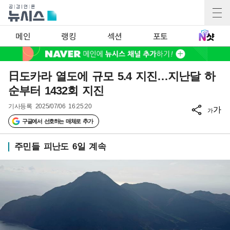
메인
랭킹
섹션
포토
日도카라 열도에 규모 5.4 지진…지난달 하
순부터 1432회 지진
기사등록
2025/07/06 16:25:20
가
가
구글에서 선호하는 매체로 추가
주민들 피난도 6일 계속