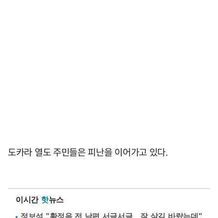
도카라 열도 주민들은 피난을 이어가고 있다.
이시간
핫
뉴스
정보석 "황정음 전 남편 서글서글…잘 살길 바랐는데"