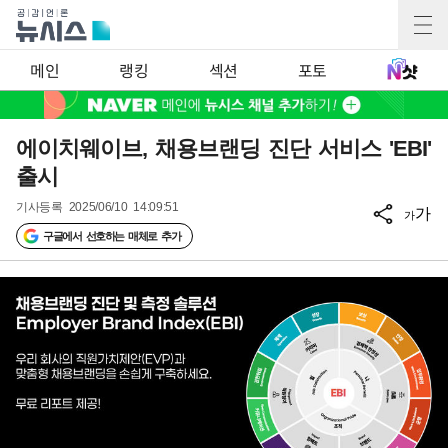
메인
랭킹
섹션
포토
에이치웨이브, 채용브랜딩 진단 서비스 'EBI'
출시
기사등록
2025/06/10 14:09:51
가
가
구글에서 선호하는 매체로 추가