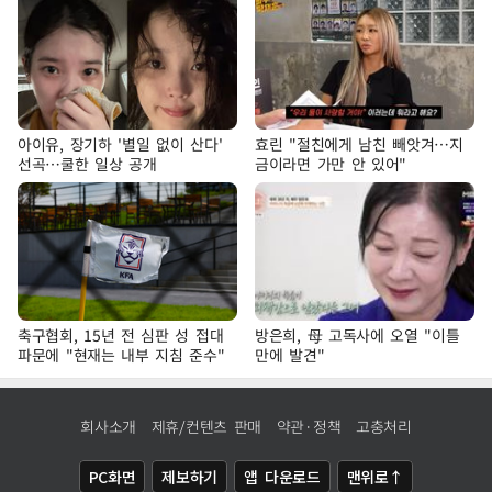
아이유, 장기하 '별일 없이 산다'
효린 "절친에게 남친 빼앗겨…지
선곡…쿨한 일상 공개
금이라면 가만 안 있어"
축구협회, 15년 전 심판 성 접대
방은희, 母 고독사에 오열 "이틀
파문에 "현재는 내부 지침 준수"
만에 발견"
회사소개
제휴/컨텐츠 판매
약관·정책
고충처리
PC화면
제보하기
앱 다운로드
맨위로↑