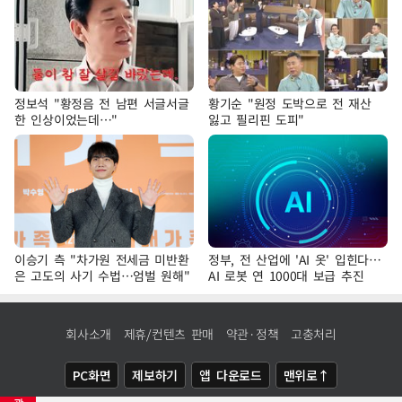
정보석 "황정음 전 남편 서글서글
황기순 "원정 도박으로 전 재산
한 인상이었는데…"
잃고 필리핀 도피"
이승기 측 "차가원 전세금 미반환
정부, 전 산업에 'AI 옷' 입힌다…
은 고도의 사기 수법…엄벌 원해"
AI 로봇 연 1000대 보급 추진
회사소개
제휴/컨텐츠 판매
약관·정책
고충처리
PC화면
제보하기
앱 다운로드
맨위로↑