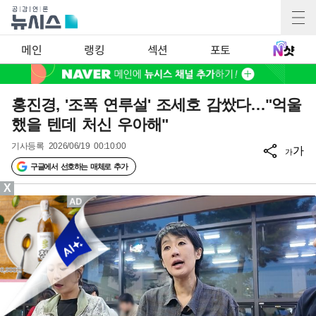
메인
랭킹
섹션
포토
홍진경, '조폭 연루설' 조세호 감쌌다…"억울
했을 텐데 처신 우아해"
기사등록
2026/06/19 00:10:00
가
가
구글에서 선호하는 매체로 추가
X