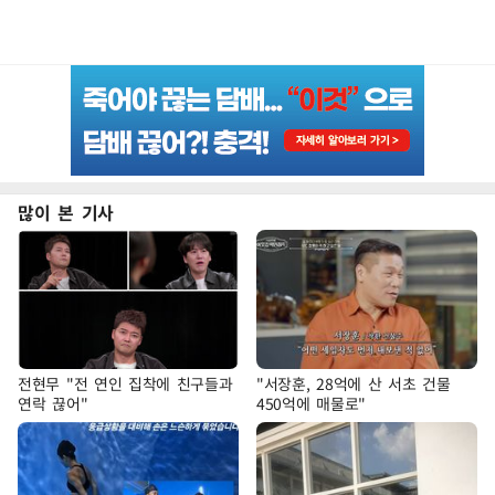
많이 본 기사
전현무 "전 연인 집착에 친구들과
"서장훈, 28억에 산 서초 건물
연락 끊어"
450억에 매물로"