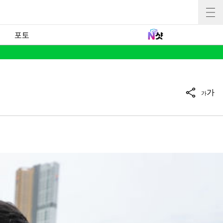
포토
가
가