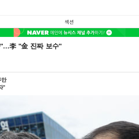
섹션
…李 "金 진짜 보수"
루만
자"