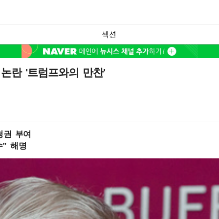
섹션
논란 '트럼프와의 만찬'
청권 부여
” 해명