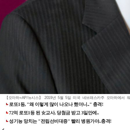
【오마하=AP/뉴시스】 2019년 5월 5일 미국 네브래스카주 오마하에서 워