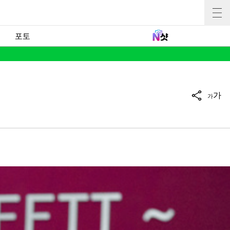
포토
가
가