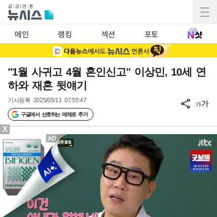
메인
랭킹
섹션
포토
"1월 사귀고 4월 혼인신고" 이상민, 10세 연
하와 재혼 뒷얘기
기사등록
2025/05/11 07:55:47
가
가
구글에서 선호하는 매체로 추가
X