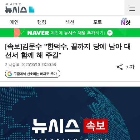
메인
랭킹
섹션
포토
[속보]김문수 "한덕수, 끝까지 당에 남아 대
선서 함께 해 주길"
기사등록
2025/05/10 23:50:58
가
가
구글에서 선호하는 매체로 추가