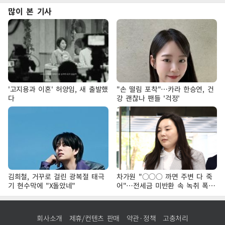
많이 본 기사
'고지용과 이혼' 허양임, 새 출발했
"손 떨림 포착"…카라 한승연, 건
다
강 괜찮나 팬들 '걱정'
김희철, 거꾸로 걸린 광복절 태극
차가원 "○○○ 까면 주변 다 죽
기 현수막에 "X돌았네"
어"…전세금 미반환 속 녹취 폭로
파장
회사소개
제휴/컨텐츠 판매
약관·정책
고충처리