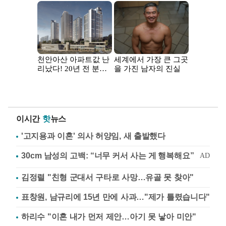
이시간
핫
뉴스
'고지용과 이혼' 의사 허양임, 새 출발했다
김정렬 "친형 군대서 구타로 사망…유골 못 찾아"
표창원, 남규리에 15년 만에 사과…"제가 틀렸습니다"
하리수 "이혼 내가 먼저 제안…아기 못 낳아 미안"