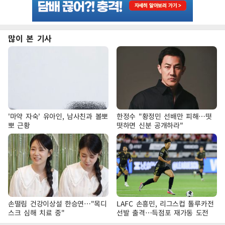
많이 본 기사
'마약 자숙' 유아인, 남사친과 볼뽀
한정수 "황정민 선배만 피해…떳
뽀 근황
떳하면 신분 공개하라"
손떨림 건강이상설 한승연…"목디
LAFC 손흥민, 리그스컵 톨루카전
스크 심해 치료 중"
선발 출격…득점포 재가동 도전