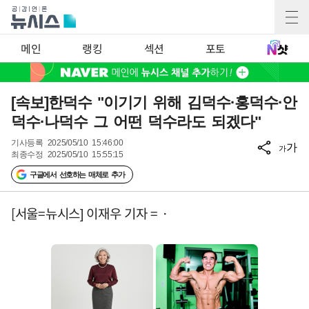
메인
랭킹
섹션
포토
[속보]한덕수 "이기기 위해 김덕수·홍덕수·안
덕수·나덕수 그 어떤 덕수라도 되겠다"
기사등록
2025/05/10 15:46:00
가
가
최종수정
2025/05/10 15:55:15
구글에서 선호하는 매체로 추가
[서울=뉴시스] 이재우 기자 = ·