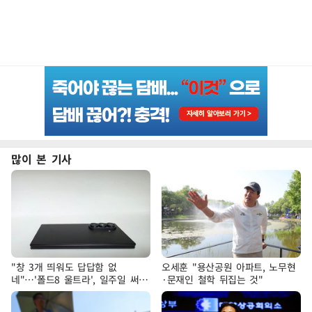
많이 본 기사
"창 3개 띄워도 답답함 없
오세훈 "용산공원 아파트, 노무현
네"…'폴드8 울트라', 일주일 써보
·문재인 철학 뒤집는 것"
니