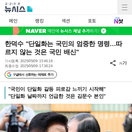
메인
랭킹
섹션
포토
한덕수 "단일화는 국민의 엄중한 명령…따
르지 않는 것은 국민 배신"
기사등록
2025/05/09 15:46:18
가
가
최종수정
2025/05/09 17:36:24
구글에서 선호하는 매체로 추가
"국민이 단일화 갈등 피로감 느끼기 시작해"
"단일화 날짜까지 언급한 것은 김문수 본인"