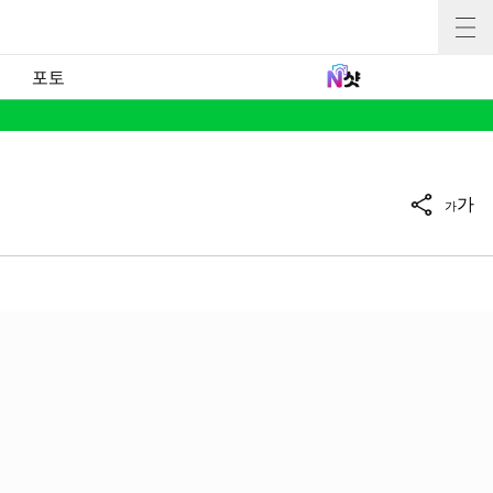
포토
가
가