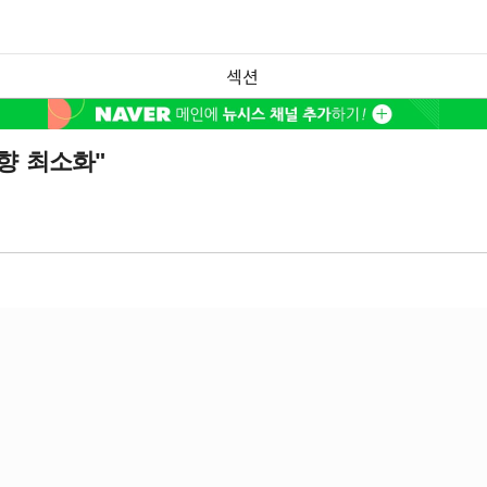
섹션
향 최소화"