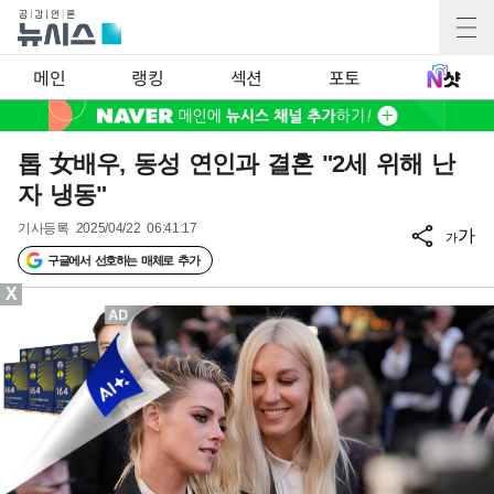
메인
랭킹
섹션
포토
톱 女배우, 동성 연인과 결혼 "2세 위해 난
자 냉동"
기사등록
2025/04/22 06:41:17
가
가
구글에서 선호하는 매체로 추가
X