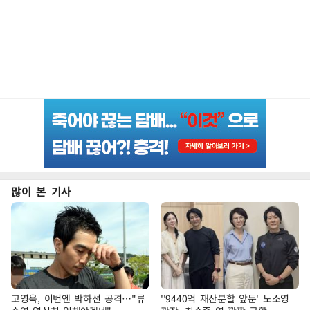
많이 본 기사
고영욱, 이번엔 박하선 공격…"류
''9440억 재산분할 앞둔' 노소영