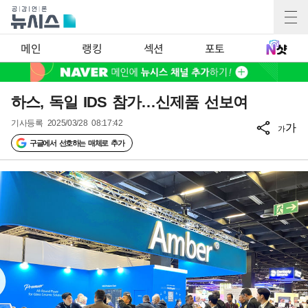
메인
랭킹
섹션
포토
하스, 독일 IDS 참가…신제품 선보여
기사등록
2025/03/28 08:17:42
가
가
구글에서 선호하는 매체로 추가