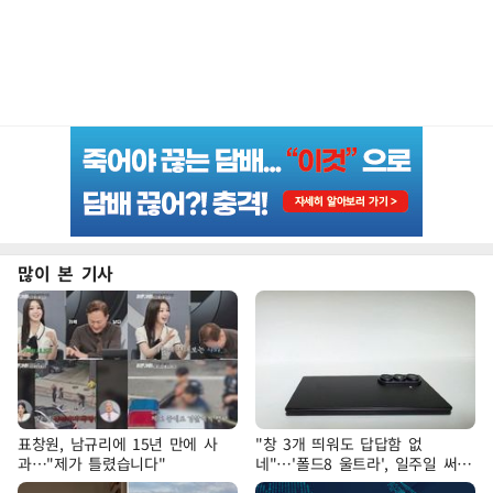
많이 본 기사
표창원, 남규리에 15년 만에 사
"창 3개 띄워도 답답함 없
과…"제가 틀렸습니다"
네"…'폴드8 울트라', 일주일 써보
니