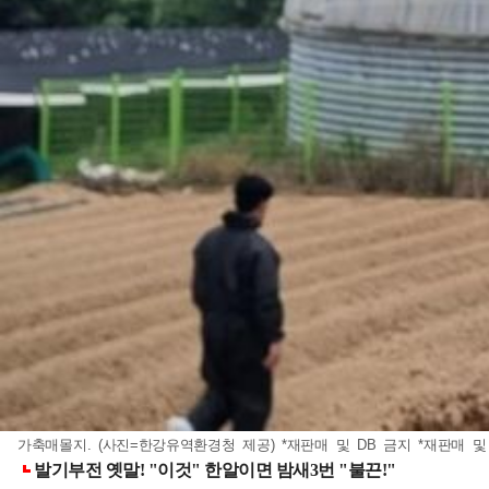
가축매몰지. (사진=한강유역환경청 제공) *재판매 및 DB 금지 *재판매 및