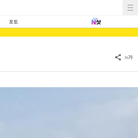
포토
가
가