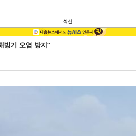
섹션
해빙기 오염 방지"