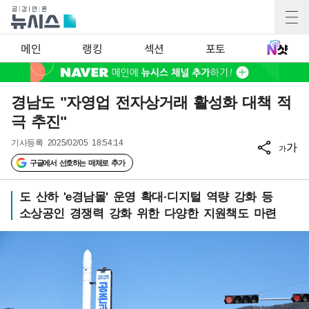
메인
랭킹
섹션
포토
경남도 "자영업 전자상거래 활성화 대책 적
극 추진"
기사등록
2025/02/05 18:54:14
가
가
구글에서 선호하는 매체로 추가
도 산하 'e경남몰' 운영 확대·디지털 역량 강화 등
소상공인 경쟁력 강화 위한 다양한 지원책도 마련