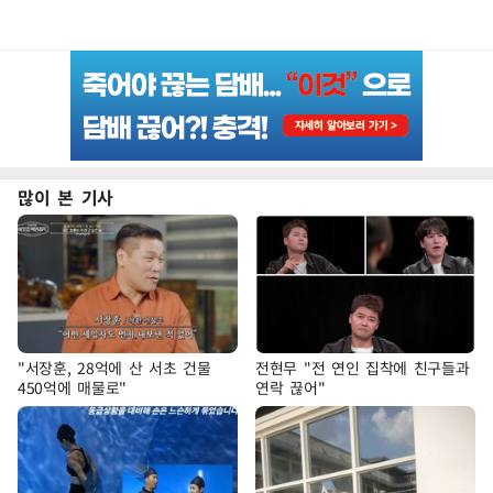
많이 본 기사
"서장훈, 28억에 산 서초 건물
전현무 "전 연인 집착에 친구들과
450억에 매물로"
연락 끊어"