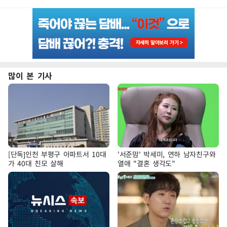
많이 본 기사
[단독]인천 부평구 아파트서 10대
'서준맘' 박세미, 연하 남자친구와
가 40대 친모 살해
열애 "결혼 생각도"