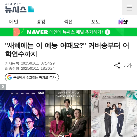
메인
랭킹
섹션
포토
"새해에는 이 예능 어때요?" 커버송부터 어
학연수까지
기사등록
2025/01/11 07:54:29
가
가
최종수정
2025/01/11 18:36:24
구글에서 선호하는 매체로 추가
X