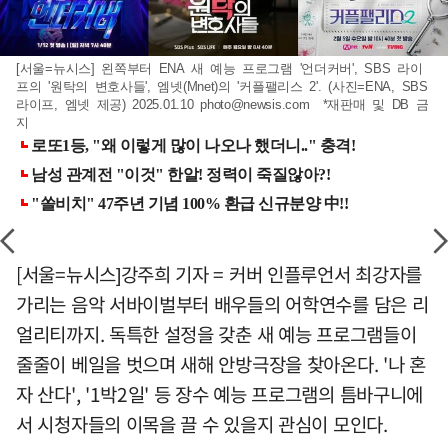
[서울=뉴시스] 왼쪽부터 ENA 새 예능 프로그램 '언더커버', SBS 라이
프의 '원탁의 변호사들', 엠넷(Mnet)의 '커플팰리스 2'. (사진=ENA, SBS
라이프, 엠넷 제공) 2025.01.10
photo@newsis.com
*재판매 및 DB 금
지
[서울=뉴시스]강주희 기자 = 커버 인플루언서 최강자를
가리는 음악 서바이벌부터 배우들의 어학연수를 담은 리
얼리티까지. 독특한 설정을 갖춘 새 예능 프로그램들이
줄줄이 베일을 벗으며 새해 안방극장을 찾아온다. '나 혼
자 산다', '1박2일' 등 장수 예능 프로그램의 틈바구니에
서 시청자들의 이목을 끌 수 있을지 관심이 모인다.