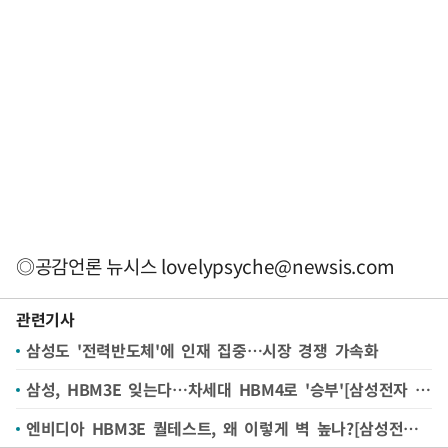
◎공감언론 뉴시스
lovelypsyche@newsis.com
관련기사
삼성도 '전력반도체'에 인재 집중…시장 경쟁 가속화
삼성, HBM3E 잊는다…차세대 HBM4로 '승부'[삼성전자 HBM③]
엔비디아 HBM3E 퀄테스트, 왜 이렇게 벽 높나?[삼성전자 HBM②]