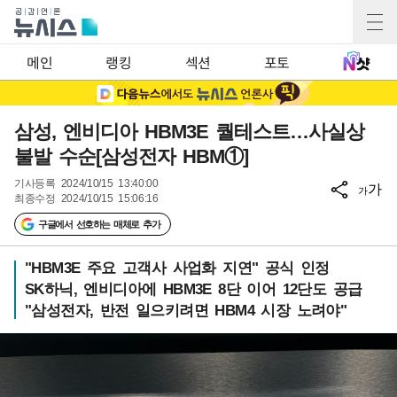
메인
랭킹
섹션
포토
삼성, 엔비디아 HBM3E 퀄테스트…사실상
불발 수순[삼성전자 HBM①]
기사등록
2024/10/15 13:40:00
가
가
최종수정
2024/10/15 15:06:16
구글에서 선호하는 매체로 추가
"HBM3E 주요 고객사 사업화 지연" 공식 인정
SK하닉, 엔비디아에 HBM3E 8단 이어 12단도 공급
"삼성전자, 반전 일으키려면 HBM4 시장 노려야"