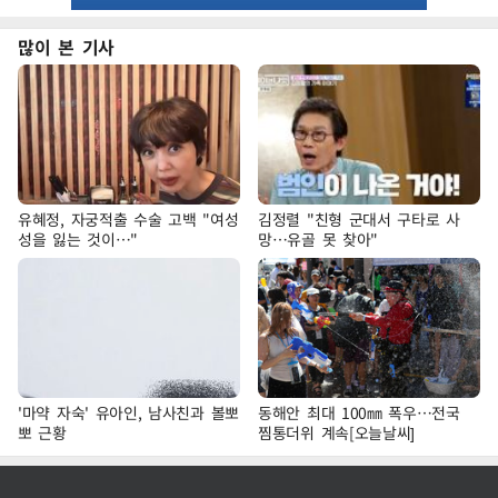
많이 본 기사
유혜정, 자궁적출 수술 고백 "여성
김정렬 "친형 군대서 구타로 사
성을 잃는 것이…"
망…유골 못 찾아"
'마약 자숙' 유아인, 남사친과 볼뽀
동해안 최대 100㎜ 폭우…전국
뽀 근황
찜통더위 계속[오늘날씨]