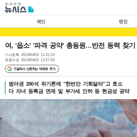
메인
랭킹
여, '읍소' '파격 공약' 총동원…반전 동력 찾기
기사등록
2024/04/02 11:31:19
최종수정
2024/04/02 12:57:29
구글에서 선호하는 매체로 추가
범야권 200석 위기론에 "한번만 기회달라"고 호소
다 자녀 등록금 면제 및 부가세 인하 등 현금성 공약