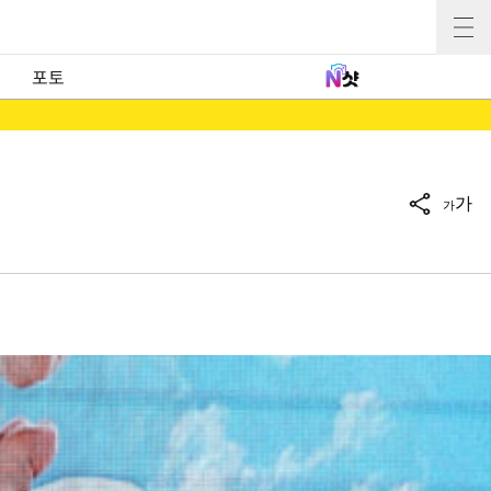
포토
가
가