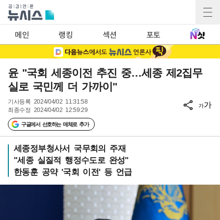
메인
랭킹
섹션
포토
윤 "국회 세종이전 추진 중…세종 제2집무
실로 국민께 더 가까이"
기사등록
2024/04/02 11:31:58
가
가
최종수정
2024/04/02 12:59:29
구글에서 선호하는 매체로 추가
세종정부청사서 국무회의 주재
"세종 실질적 행정수도로 완성"
한동훈 공약 '국회 이전' 등 언급