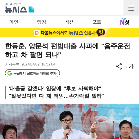
메인
랭킹
섹션
포토
한동훈, 양문석 편법대출 사과에 "음주운전
하고 차 팔면 되나"
기사등록
2024/04/02 10:52:04
가
가
구글에서 선호하는 매체로 추가
'대출금 갚겠다' 입장에 "후보 사퇴해야"
"잘못있다면 다 제 책임…손가락질 말라"