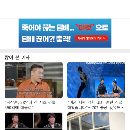
많이 본 기사
"서장훈, 28억에 산 서초 건물
"여군 지원 막힌 UDT 훈련 직접
450억에 매물로"
해봤습니다"…707 출신 女유튜버
'완벽 소화'