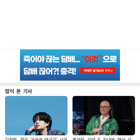
많이 본 기사
김희철, 결국 '거꾸로 태극기' 사과
홍석천, 입양 두 자녀에 '재산 상