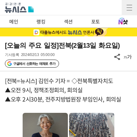
메인
랭킹
섹션
포토
[오늘의 주요 일정]전북(2월13일 화요일)
기사등록
2024/02/13 05:00:00
가
가
구글에서 선호하는 매체로 추가
[전북=뉴시스] 김민수 기자 = ◇전북특별자치도
▲오전 9시, 정책조정회의, 회의실
▲오후 2시30분, 전주지방법원장 부임인사, 회의실