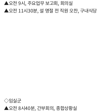
▲오전 9시, 주요업무 보고회, 회의실
▲오전 11시30분, 설 명절 전 직원 오찬, 구내식당
◇임실군
▲오전 8시40분, 간부회의, 종합상황실