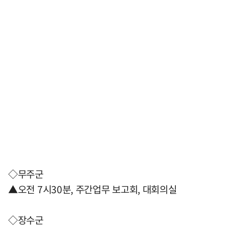
◇무주군
▲오전 7시30분, 주간업무 보고회, 대회의실
◇장수군