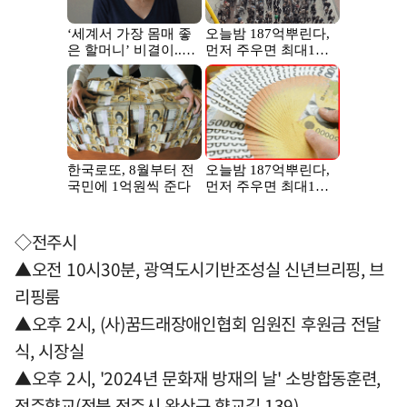
◇전주시
▲오전 10시30분, 광역도시기반조성실 신년브리핑, 브
리핑룸
▲오후 2시, (사)꿈드래장애인협회 임원진 후원금 전달
식, 시장실
▲오후 2시, '2024년 문화재 방재의 날' 소방합동훈련,
전주향교(전북 전주시 완산구 향교길 139)