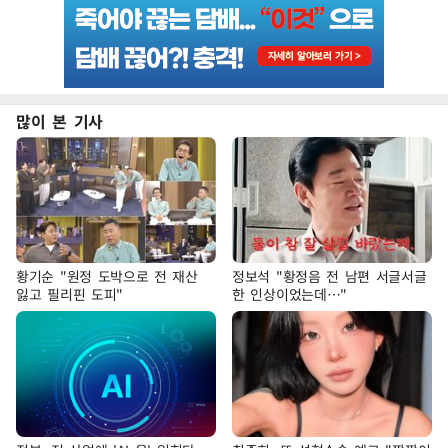
많이 본 기사
황기순 "원정 도박으로 전 재산
정보석 "황정음 전 남편 서글서글
잃고 필리핀 도피"
한 인상이었는데…"