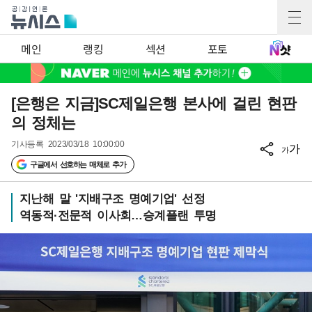
메인
랭킹
섹션
포토
[은행은 지금]SC제일은행 본사에 걸린 현판
의 정체는
기사등록
2023/03/18 10:00:00
가
가
구글에서 선호하는 매체로 추가
지난해 말 '지배구조 명예기업' 선정
역동적·전문적 이사회…승계플랜 투명