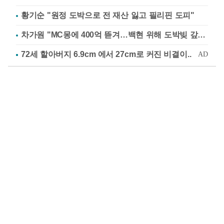
황기순 "원정 도박으로 전 재산 잃고 필리핀 도피"
차가원 "MC몽에 400억 뜯겨…백현 위해 도박빚 갚아줘"