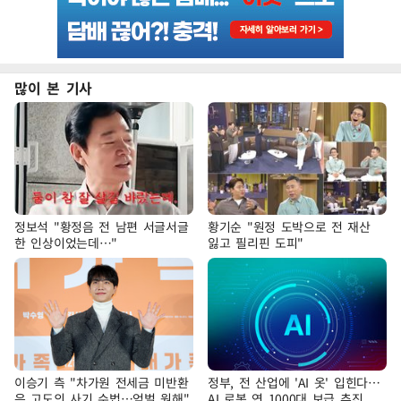
많이 본 기사
정보석 "황정음 전 남편 서글서글
황기순 "원정 도박으로 전 재산
한 인상이었는데…"
잃고 필리핀 도피"
이승기 측 "차가원 전세금 미반환
정부, 전 산업에 'AI 옷' 입힌다…
은 고도의 사기 수법…엄벌 원해"
AI 로봇 연 1000대 보급 추진