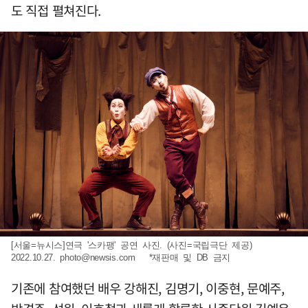
도 직접 펼쳐진다.
[서울=뉴시스]연극 '스카팽' 공연 사진. (사진=국립극단 제공)
2022.10.27.
photo@newsis.com
*재판매 및 DB 금지
기존에 참여했던 배우 강해진, 김명기, 이중현, 문예주,