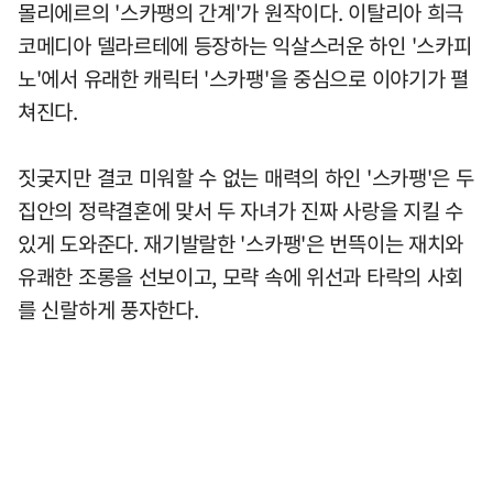
몰리에르의 '스카팽의 간계'가 원작이다. 이탈리아 희극
코메디아 델라르테에 등장하는 익살스러운 하인 '스카피
노'에서 유래한 캐릭터 '스카팽'을 중심으로 이야기가 펼
쳐진다.
짓궂지만 결코 미워할 수 없는 매력의 하인 '스카팽'은 두
집안의 정략결혼에 맞서 두 자녀가 진짜 사랑을 지킬 수
있게 도와준다. 재기발랄한 '스카팽'은 번뜩이는 재치와
유쾌한 조롱을 선보이고, 모략 속에 위선과 타락의 사회
를 신랄하게 풍자한다.