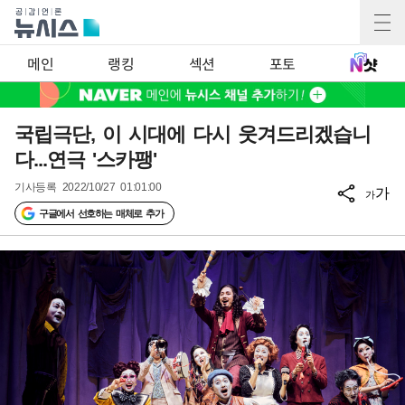
메인
랭킹
섹션
포토
국립극단, 이 시대에 다시 웃겨드리겠습니
다...연극 '스카팽'
기사등록
2022/10/27 01:01:00
가
가
구글에서 선호하는 매체로 추가