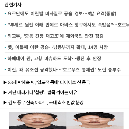
관련기사
요르단에도 이란발 미사일로 공습 경보…8발 요격(종합)
"부셰르 원전 아래 반데르 아바스 항구에서도 폭발음"…호르
외교부, '중동 긴장 재고조'에 재외국민 안전 점검
美, 이틀째 이란 공습…남동부까지 확대, 14명 사망
하메네이 관, 고향 마슈하드 도착…행진 후 안장
이란, 왜 유조선 공격했나…'호르무즈 통제권' 노린 승부수