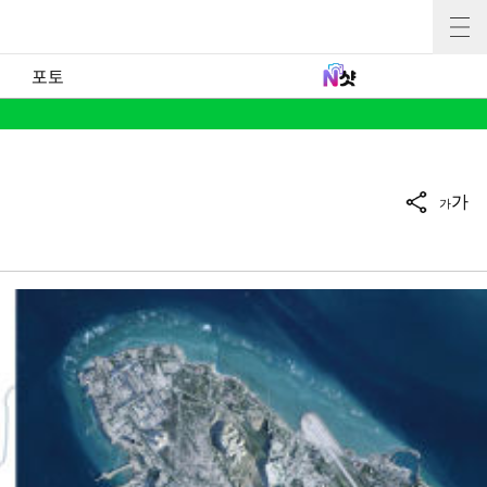
포토
가
가