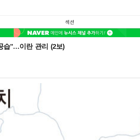
섹션
습"…이란 관리 (2보)