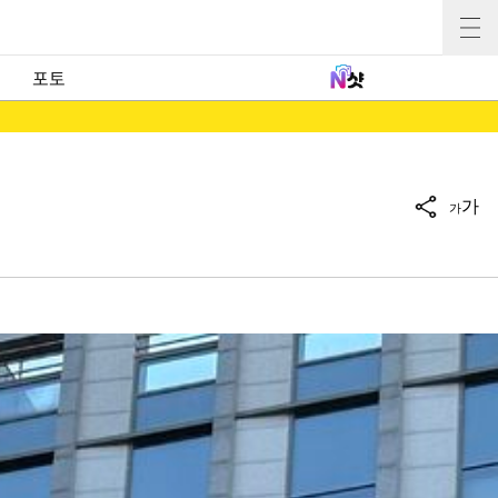
포토
가
가