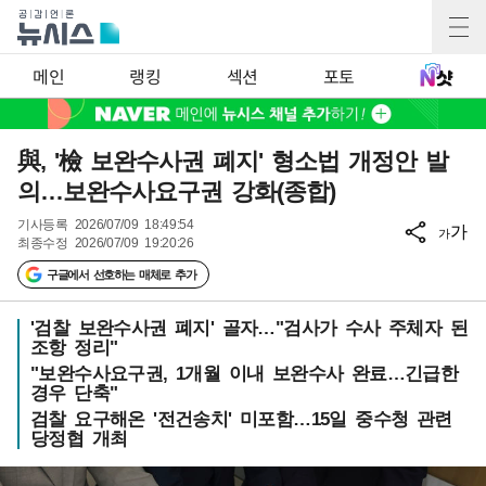
메인
랭킹
섹션
포토
與, '檢 보완수사권 폐지' 형소법 개정안 발
의…보완수사요구권 강화(종합)
기사등록
2026/07/09 18:49:54
가
가
최종수정
2026/07/09 19:20:26
구글에서 선호하는 매체로 추가
'검찰 보완수사권 폐지' 골자…"검사가 수사 주체자 된
조항 정리"
"보완수사요구권, 1개월 이내 보완수사 완료…긴급한
경우 단축"
검찰 요구해온 '전건송치' 미포함…15일 중수청 관련
당정협 개최