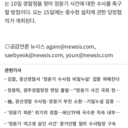
는 10일 경찰청을 찾아 장윤기 사건에 대한 수사를 촉구
할 방침이다. 오는 15일에는 중수청 설치에 관한 당정협
의가 개최된다.
◎공감언론 뉴시스
again@newsis.com
,
saebyeok@newsis.com
,
youn@newsis.com
관련기사
검찰, 광산경찰서 '장윤기 수사팀 비밀누설' 집중 파헤친다
장동혁, 광주경찰청장 면담 불발…"장윤기 사건 국회 청문회 추진"(종합)
檢, 광산경찰 수사팀·장윤기 부친 소환…기밀누설 집중 조사(종합)
'장윤기 파문' 위기의 경찰…쇄신TF에 국수본 직속 내부비리수사대 신설
'장윤기 여고생 살인 사건' 증거인멸 혐의 수사팀장 구속