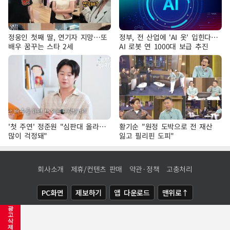
정웅인 첫째 딸, 연기자 지망…또
정부, 전 산업에 'AI 옷' 입힌다…
배우 꿈꾸는 스타 2세
AI 로봇 연 1000대 보급 추진
'첫 주연' 정준원 "심판대 올라…
황기순 "원정 도박으로 전 재산
많이 걱정돼"
잃고 필리핀 도피"
회사소개
제휴/컨텐츠 판매
약관·정책
고충처리
PC화면
제보하기
앱 다운로드
맨위로↑
광
COPYRIGHTⓒ
NEWSIS
ALL RIGHTS RESERVED.
고
삭
제