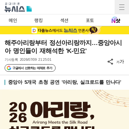
메인
랭킹
섹션
포토
해주아리랑부터 정선아리랑까지…중앙아시
아 명인들이 재해석한 'K-민요'
기사등록
2026/07/09 21:25:01
가
가
구글에서 선호하는 매체로 추가
중앙아 5개국 초청 공연 '아리랑, 실크로드를 만나다'