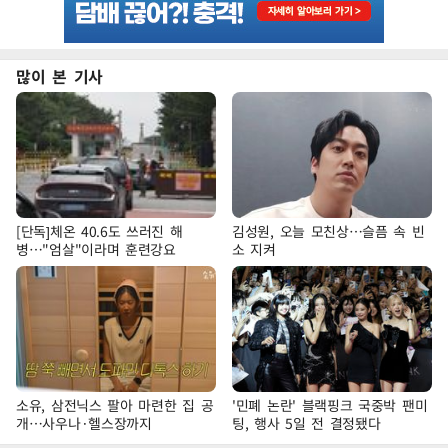
많이 본 기사
[단독]체온 40.6도 쓰러진 해
김성원, 오늘 모친상…슬픔 속 빈
병…"엄살"이라며 훈련강요
소 지켜
소유, 삼전닉스 팔아 마련한 집 공
'민폐 논란' 블랙핑크 국중박 팬미
개…사우나·헬스장까지
팅, 행사 5일 전 결정됐다