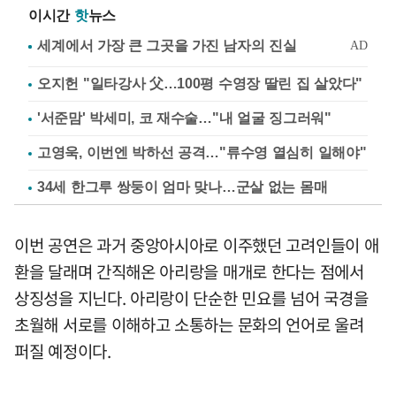
이시간
핫
뉴스
오지헌 "일타강사 父…100평 수영장 딸린 집 살았다"
'서준맘' 박세미, 코 재수술…"내 얼굴 징그러워"
고영욱, 이번엔 박하선 공격…"류수영 열심히 일해야"
34세 한그루 쌍둥이 엄마 맞나…군살 없는 몸매
이번 공연은 과거 중앙아시아로 이주했던 고려인들이 애
환을 달래며 간직해온 아리랑을 매개로 한다는 점에서
상징성을 지닌다. 아리랑이 단순한 민요를 넘어 국경을
초월해 서로를 이해하고 소통하는 문화의 언어로 울려
퍼질 예정이다.