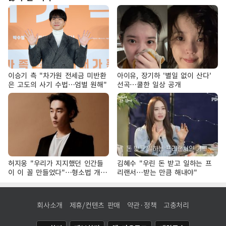
이승기 측 "차가원 전세금 미반환
아이유, 장기하 '별일 없이 산다'
은 고도의 사기 수법…엄벌 원해"
선곡…쿨한 일상 공개
허지웅 "우리가 지지했던 인간들
김혜수 "우린 돈 받고 일하는 프
이 이 꼴 만들었다"…형소법 개정
리랜서…받는 만큼 해내야"
에 격한 반응
회사소개
제휴/컨텐츠 판매
약관·정책
고충처리