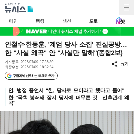
메인
랭킹
섹션
포토
안철수·한동훈, '계엄 당사 소집' 진실공방…
한 "사실 왜곡" 안 "사실만 말해"(종합2보)
기사등록
2026/07/09 17:36:30
가
가
최종수정
2026/07/09 18:32:24
구글에서 선호하는 매체로 추가
안, 법정 증언서 "한, 당사로 모이라고 했다고 들어"
한 "국회 봉쇄돼 잠시 당사에 머무른 것…선후관계 왜
곡"