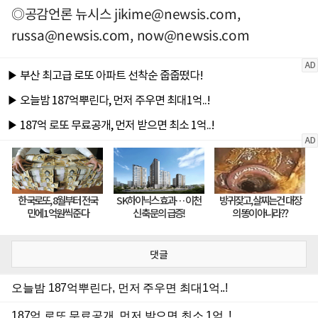
◎공감언론 뉴시스
jikime@newsis.com
,
russa@newsis.com
,
now@newsis.com
댓글