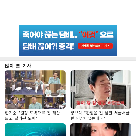
많이 본 기사
황기순 "원정 도박으로 전 재산
정보석 "황정음 전 남편 서글서글
잃고 필리핀 도피"
한 인상이었는데…"