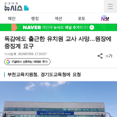
메인
랭킹
섹션
포토
독감에도 출근한 유치원 교사 사망…원장에
중징계 요구
기사등록
2026/07/09 17:33:57
가
가
구글에서 선호하는 매체로 추가
부천교육지원청, 경기도교육청에 요청