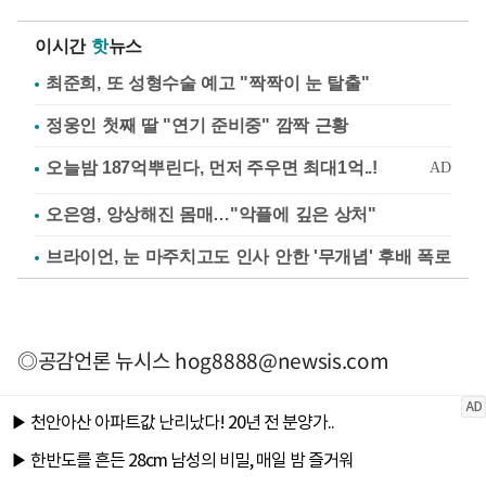
이시간
핫
뉴스
최준희, 또 성형수술 예고 "짝짝이 눈 탈출"
정웅인 첫째 딸 "연기 준비중" 깜짝 근황
오은영, 앙상해진 몸매…"악플에 깊은 상처"
브라이언, 눈 마주치고도 인사 안한 '무개념' 후배 폭로
◎공감언론 뉴시스
hog8888@newsis.com