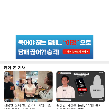
많이 본 기사
정웅인 첫째 딸, 연기자 지망…또
황정민 사생활 논란, '77번 통화'