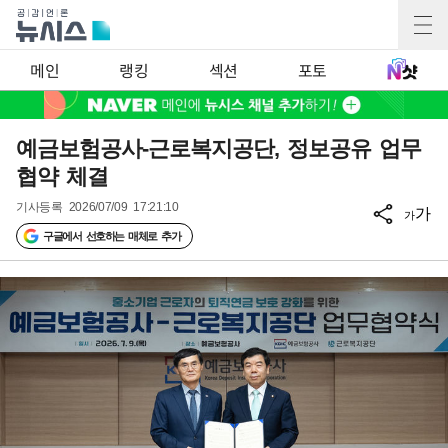
메인
랭킹
섹션
포토
예금보험공사-근로복지공단, 정보공유 업무
협약 체결
기사등록
2026/07/09 17:21:10
가
가
구글에서 선호하는 매체로 추가