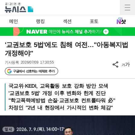
메인
랭킹
섹션
포토
'교권보호 5법'에도 침해 여전…"아동복지법
개정해야"
기사등록
2026/07/09 17:30:55
가
가
구글에서 선호하는 매체로 추가
국교위·KEDI, 교육활동 보호 강화 방안 모색
'교권보호 5법' 개정 이후 변화와 한계 진단
"학교폭력예방법 손질·교권보호 컨트롤타워 必"
차정인 "2년 내 현장에서 가시적인 변화 체감"