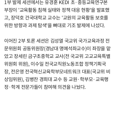
1부 발제 세션에서는 유경훈 KEDI 초·중등교육연구본
부장이 '교육활동 침해 실태와 정책 대응 현황'을 발표했
고, 장덕호 건국대학교 교수는 '교원의 교육활동 보호를
위한 방향과 과제 탐색'을 뼈대로 기조 발제에 나섰다.
이어진 2부 토론 세션은 김성열 국교위 국가교육과정 전
문위원회 공동위원장(경남대 명예석좌교수)이 좌장을 맡
았고 장세린 금구초중학교 교사(전 국교위 고교교육특별
위원회 위원), 이수일 전국교직원노동조합 정책기획국
장, 전은영 전국혁신교육학부모네트워크 대표(국교위 비
상임위원), 김병찬 경희대 교수 등 교원·학부모·교육행
정·학계 전문가들이 참여해 의견을 나눴다.