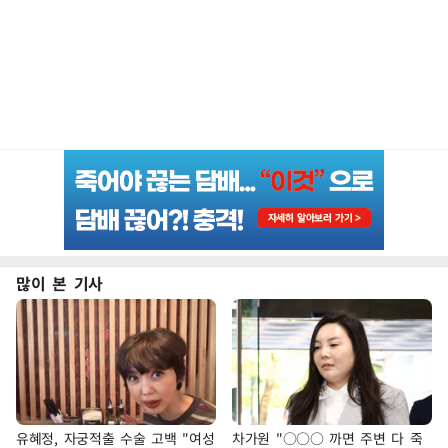
많이 본 기사
유혜정, 자궁적출 수술 고백 "여성
차가원 "○○○ 까면 주변 다 죽